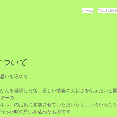
メ
コ
ホーム
YOUTUB
ン
ニ
テ
ュ
ン
ツ
ー
へ
ス
キ
ッ
について
プ
思いを込めて
がんを経験した後、正しい情報の大切さを伝えたいと
ターの
ネル』の活動に参加させていただいたり、いろいろな
行った時の思いを込めたものです。