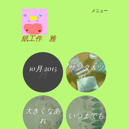
メニュー
コ
ン
テ
ン
紙工作 雅
ツ
へ
ス
キ
サンタ＆ツ
10月 2015
ッ
月
プ
リー
大きくなあ
いつまでも
れ