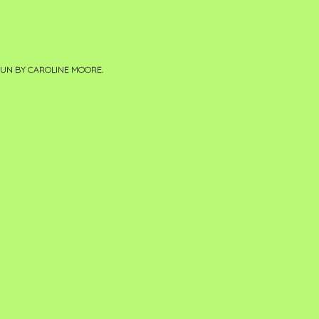
PUN BY
CAROLINE MOORE
.