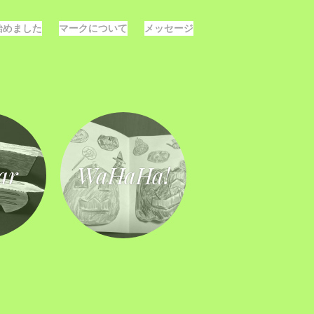
E始めました
マークについて
メッセージ
ar
WaHaHa!