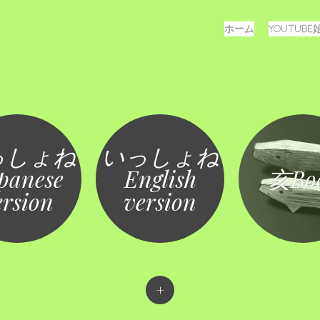
メ
コ
ホーム
YOUTUB
ン
ニ
テ
ュ
ン
ツ
ー
へ
ス
キ
っしょね
いっしょね
ッ
プ
panese
English
亥Bo
ersion
version
+