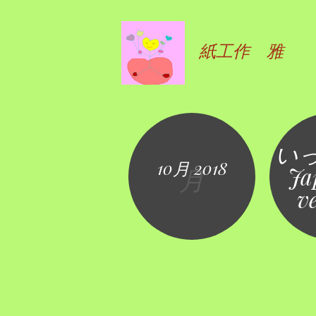
紙工作 雅
い
10月 2018
Ja
月
v