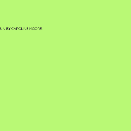
PUN BY
CAROLINE MOORE
.