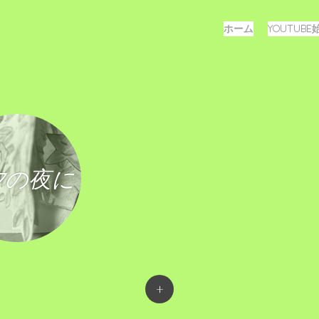
メ
コ
ホーム
YOUTUB
ン
ニ
テ
ュ
ン
ツ
ー
へ
ス
キ
ッ
プ
夕の夜に
+