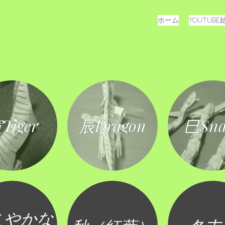
メ
コ
ホーム
YOUTUB
ン
ニ
テ
ュ
ン
ツ
ー
へ
ス
キ
ッ
プ
Tiger
辰Dragon
巳Sna
こやかな