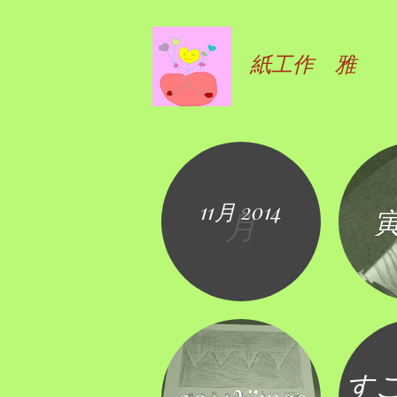
紙工作 雅
11月 2014
寅
月
す