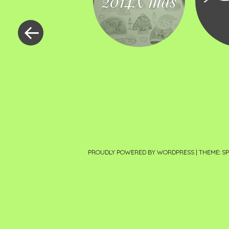
2014X’mas
«
投
稿
ナ
ビ
ゲ
ー
シ
PROUDLY POWERED BY WORDPRESS
|
THEME: S
ョ
ン