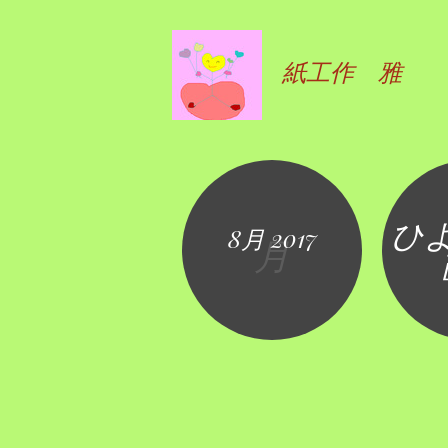
紙工作 雅
ひ
8月 2017
月