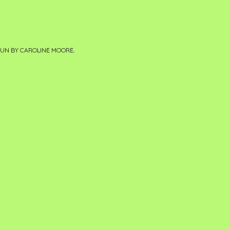
PUN BY
CAROLINE MOORE
.