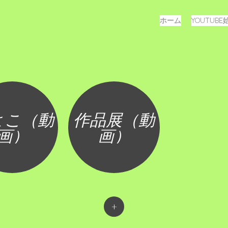
メ
コ
ホーム
YOUTUB
ン
ニ
テ
ュ
ン
ツ
ー
へ
ス
キ
ッ
よこ（動
作品展（動
プ
画）
画）
+