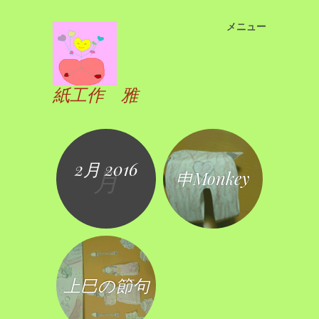
メニュー
コ
ン
テ
ン
紙工作 雅
ツ
へ
ス
キ
2月 2016
ッ
月
申Monkey
プ
上巳の節句