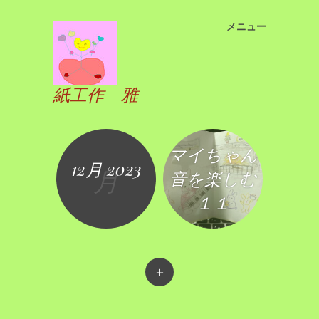
メニュー
コ
ン
テ
ン
紙工作 雅
ツ
へ
ス
キ
マイちゃん
12月 2023
ッ
月
音を楽しむ
プ
１１
+