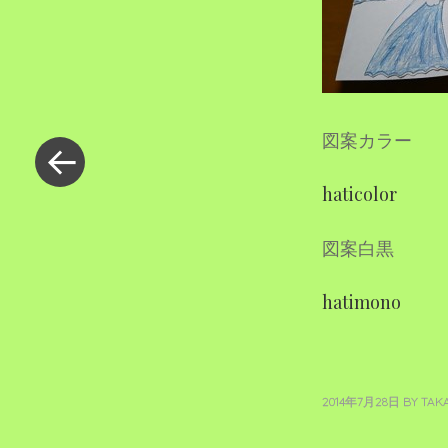
«
図案カラー
過
去
haticolor
の
投
稿
図案白黒
hatimono
2014年7月28日
BY
TAK