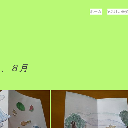
メ
コ
ホーム
YOUTUB
ン
ニ
テ
ュ
ン
ツ
ー
へ
ス
キ
ッ
４、８月
プ