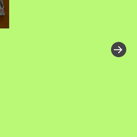
新
し
い
投
稿
»