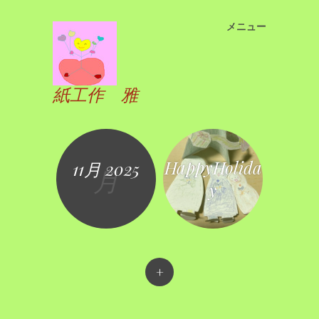
メニュー
コ
ン
テ
ン
紙工作 雅
ツ
へ
ス
キ
HappyHolida
11月 2025
ッ
月
プ
y
+