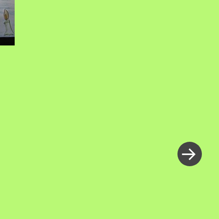
新
し
い
投
稿
»