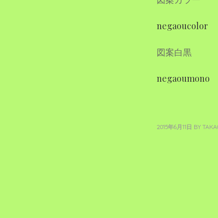
negaoucolor
図案白黒
negaoumono
2015年6月11日
BY
TAKA
投
稿
ナ