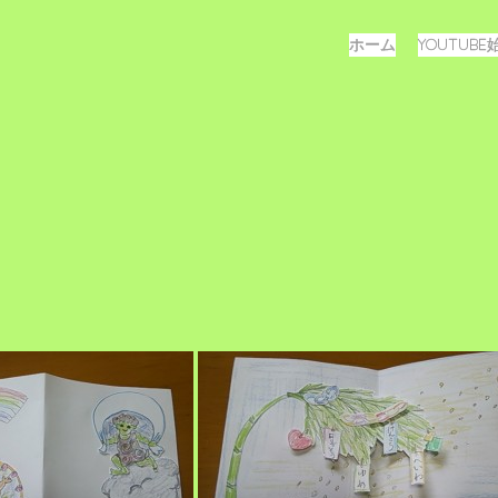
メ
コ
ホーム
YOUTUB
ン
ニ
テ
ュ
ン
ツ
ー
へ
ス
キ
ッ
プ