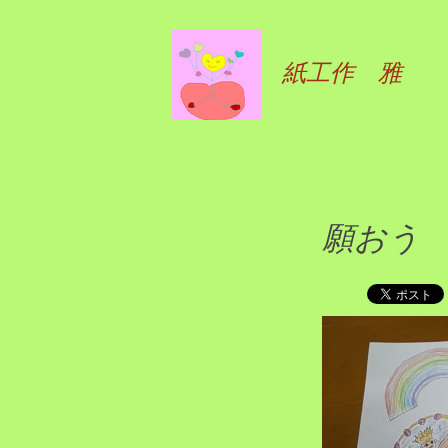
紙工作 雅
願おう