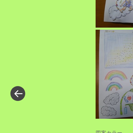
«
過
去
の
投
稿
図案カラー