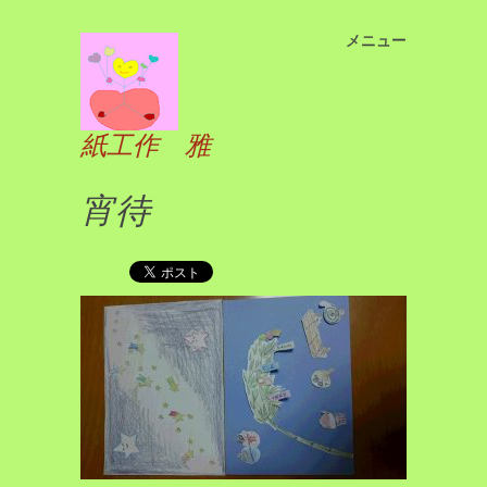
メニュー
コ
ン
テ
ン
紙工作 雅
ツ
へ
宵待
ス
キ
ッ
プ