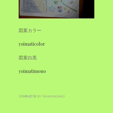
図案カラー
yoimaticolor
図案白黒
yoimatimono
2016年6月7日
BY
TAKAGIMASAKO
«
新
投
過
し