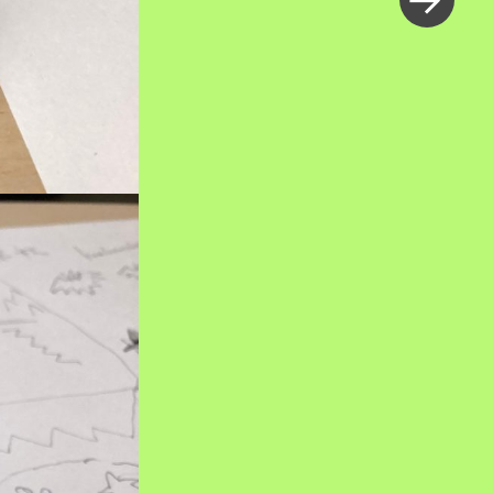
い
投
稿
»