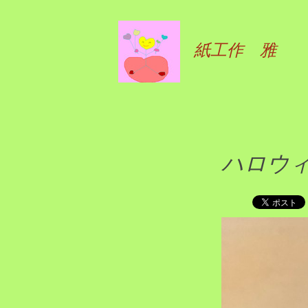
紙工作 雅
ハロウ