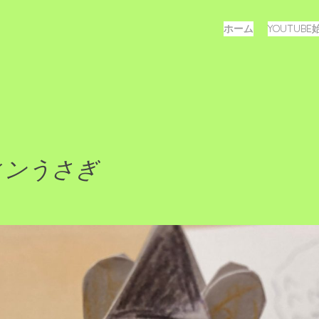
メ
コ
ホーム
YOUTUB
ン
ニ
テ
ュ
ン
ツ
ー
へ
ス
キ
ッ
ィンうさぎ
プ