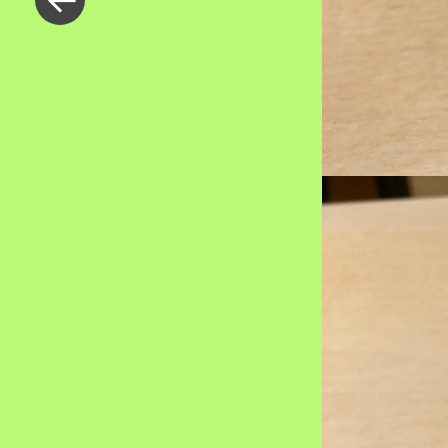
去
の
投
稿