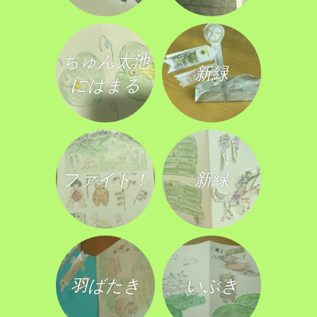
ちゅん太池
新緑
にはまる
ファイト！
新緑
羽ばたき
いぶき