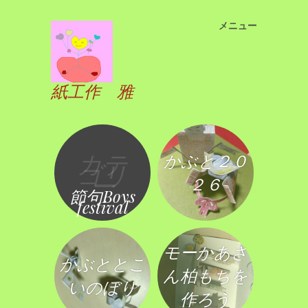
メニュー
コ
ン
テ
ン
紙工作 雅
ツ
へ
ス
キ
カテ
かぶと２０
ッ
ゴリ
ー
プ
２６
節句Boys
festival
モーかあさ
かぶととこ
ん柏もちを
いのぼり
作ろう