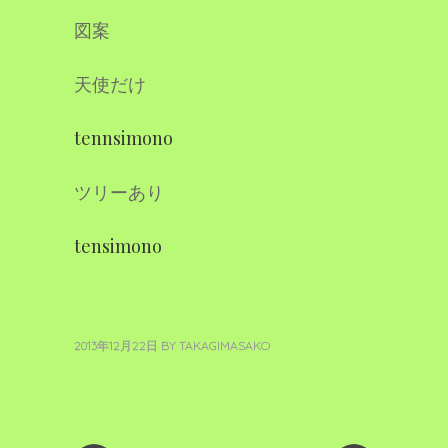
図案
天使だけ
tennsimono
ツリーあり
tensimono
2013年12月22日
BY
TAKAGIMASAKO
«
新
投
過
し
去
い
稿
の
投