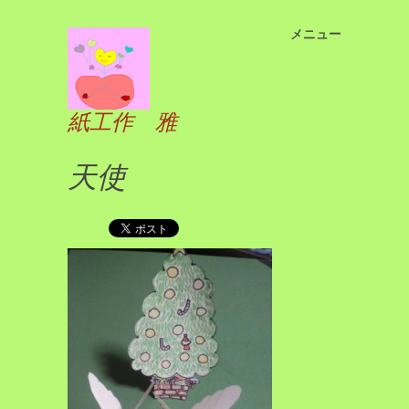
メニュー
コ
ン
テ
ン
紙工作 雅
ツ
へ
天使
ス
キ
ッ
プ