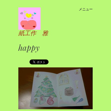
メニュー
コ
ン
テ
ン
紙工作 雅
ツ
へ
happy
ス
キ
ッ
プ