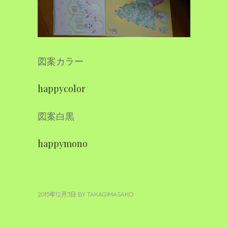
図案カラー
happycolor
図案白黒
happymono
2015年12月3日
BY
TAKAGIMASAKO
«
新
投
過
し